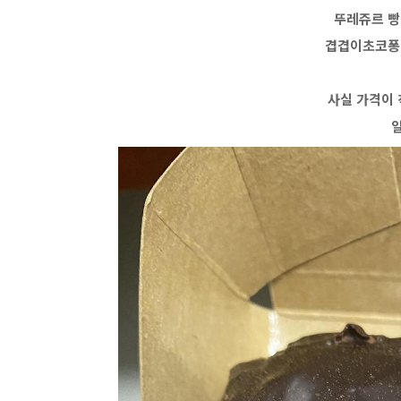
뚜레쥬르 빵
겹겹이초코퐁
사실 가격이