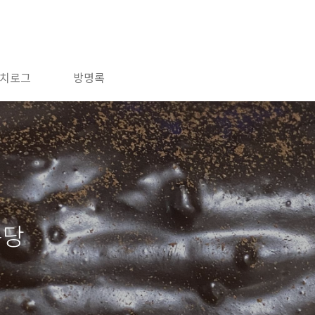
치로그
방명록
퐁당