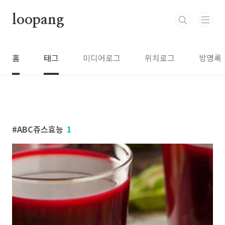
본문 바로가기
loopang
홈
태그
미디어로그
위치로그
방명록
ABC쥬스효능
1