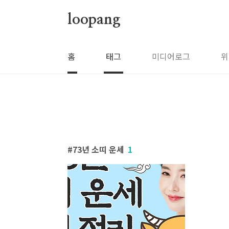
본문 바로가기
loopang
홈
태그
미디어로그
위
73년 소띠 운세
1