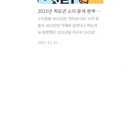
2023년 계모년 소띠 운세 완벽 정리 (49,61,73,85,97년생)
소띠분들 2022년은 어떠셨나요? 소띠 분
들의 2022년은 아래와 같았다고 하는데
요 평범했던 2021년을 지나서 2022년에
는 너무 기회들이 많이 쏟아지는 해였다
2022. 12. 21.
고 합니다 전체적으로 가장 좋았던 운은
바로 재물운 뭘 하든 경제적으로 좋은 해
여서 재물도 차곡 차곡 쌓이는 해여서 상
당히 기분 좋은 해였을 것으로 예상됩니
다 단 수입이 크게 늘어난 만큼, 지출 또한
가속화 될 수 있어서 최대한 지출에 신경
써야 하는 해라고 이전에 글을 올렸었는
데요 다행인 점은 이러한 지출이 있음으
로써 더 많은 기회이 오고, 또 그러한 기회
가 또 돈을 버는 기회가 되는 해였습니다
2022년에 다가왔던 많고 좋은 기회들을
모두 잡으셨길 바랍니다 그렇다면 이제