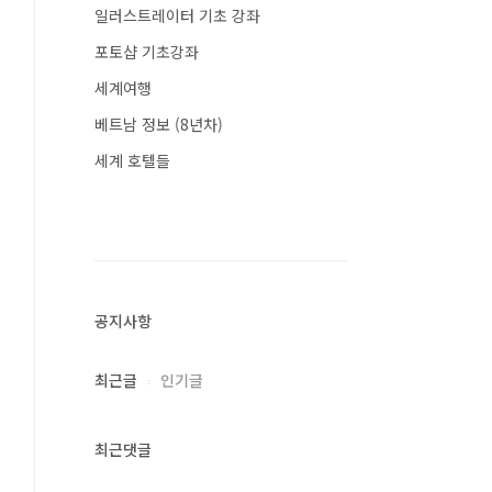
일러스트레이터 기초 강좌
포토샵 기초강좌
세계여행
베트남 정보 (8년차)
세계 호텔들
공지사항
최근글
인기글
최근댓글