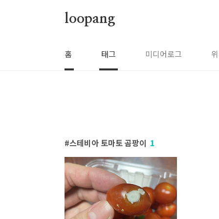
본문 바로가기
loopang
홈
태그
미디어로그
위
스테비아 토마토 곰팡이
1