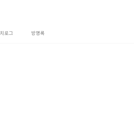
치로그
방명록