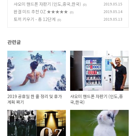
샤오미 핸드폰 자판기 (인도,중국,한국)
2019.05.15
(0)
완결 미드 추천 OZ ★★★★★
2019.05.14
(0)
토끼 키우기 - 총 12단계
2019.05.13
(0)
관련글
2019 공휴일 한 줄 정리 및 휴가
샤오미 핸드폰 자판기 (인도,중
계획 짜기
국,한국)