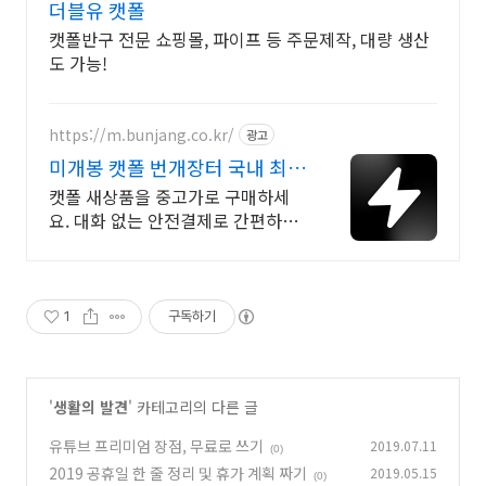
더블유 캣폴
캣폴반구 전문 쇼핑몰, 파이프 등 주문제작, 대량 생산
도 가능!
https://m.bunjang.co.kr/
광고
미개봉 캣폴 번개장터 국내 최대
브랜드 중고거래
캣폴 새상품을 중고가로 구매하세
요. 대화 없는 안전결제로 간편하게!
전국 각지에서 올라오는 전국구 최
다 상품 매일 10만 개 이상의 신규
상품 업로드
1
구독하기
'
생활의 발견
' 카테고리의 다른 글
유튜브 프리미엄 장점, 무료로 쓰기
2019.07.11
(0)
2019 공휴일 한 줄 정리 및 휴가 계획 짜기
2019.05.15
(0)