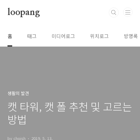
본문 바로가기
loopang
홈
태그
미디어로그
위치로그
방명록
생활의 발견
캣 타워, 캣 폴 추천 및 고르는
방법
by choish
2019. 5. 13.