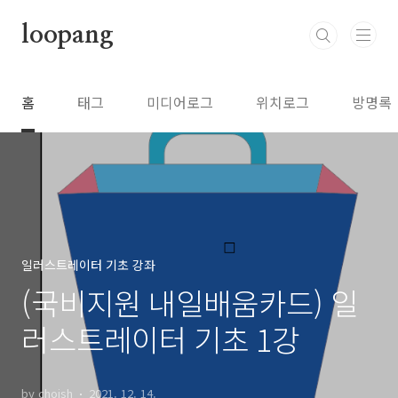
본문 바로가기
loopang
홈
태그
미디어로그
위치로그
방명록
일러스트레이터 기초 강좌
(국비지원 내일배움카드) 일
러스트레이터 기초 1강
by choish
2021. 12. 14.