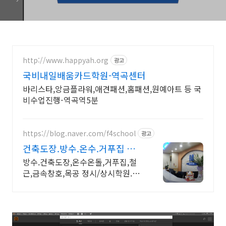
http://www.happyah.org
광고
국비내일배움카드학원-역곡센터
바리스타,앙금플라워,애견패션,홈패션,원예아트 등 국
비수업진행-역곡역5분
https://blog.naver.com/f4school
광고
건축도장.방수.온수.거푸집 철
근.내일배움카드정부지원
방수.건축도장,온수온돌,거푸집,철
근,금속창호,목공 정시/상시학원.원
장1:1교육 건축도장기능사,방수,온
수온돌,거푸집,철근기능사 내일배움
카드 정부지원, 금속창호교육