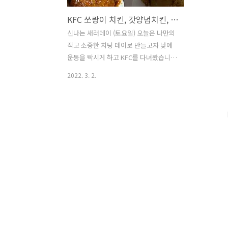
KFC 쏘랑이 치킨, 갓양념치킨, 핫크리스피 치킨 맛 비교 (기대 이상의 맛)
신나는 새러데이 (토요일) 오늘은 나만의
작고 소중한 치팅 데이로 만들고자 낮에
운동을 빡시게 하고 KFC를 다녀왔습니다
치킨 1+1 데이라서 쏘랑이 치킨 (3,000
2022. 3. 2.
원) 갓 양념 치킨 (2,900원) 징거버거 쿠폰
세트-징거버거&오리지널 치킨 1 조각
(3,900원) 야무지게 사왔습니다 배고파서
허겁지겁 징거버거는 끝냈습니다 (흔적도
없이 사라진 징거버거) 오늘의 주인공인
치킨들을 소개하겠습니다 쏘랑이 치킨입
니다 깊고 진한 매콤한 간장 치킨이라고
하는데 그래봐야 kfc 매워봐야 먹다보면
느끼한 매운 맛이겠지 했는데… 잘 베어
진 시즈닝 한입 베어물었는데 맵습니다
사실 케엪씨는 느끼한 치킨이라는 인식이
강했는데 요거는 간장 베이스에 매콤함이