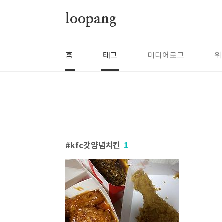
본문 바로가기
loopang
홈
태그
미디어로그
위
kfc갓양념치킨
1