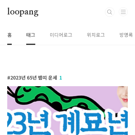
본문 바로가기
loopang
홈
태그
미디어로그
위치로그
방명록
2023년 65년 뱀띠 운세
1