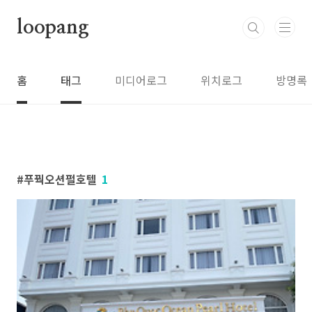
본문 바로가기
loopang
홈
태그
미디어로그
위치로그
방명록
푸꿕오션펄호텔
1