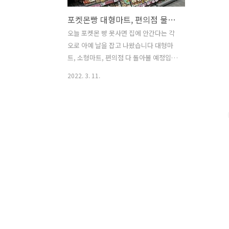
포켓몬빵 대형마트, 편의점 물류 시간, 나들가게 모두 둘러보기(이마트,홈플러스,롯데마트,gs25,cu,gs프레쉬 등등)
오늘 포켓몬 빵 못사면 집에 안간다는 각
오로 아예 날을 잡고 나왔습니다 대형마
트, 소형마트, 편의점 다 돌아볼 예정입니
다 가볼 곳은 잠실 홈플러스, 잠실 롯데마
2022. 3. 11.
트, 수서역 이마트, 롯데 슈퍼, 홈플러스
익스프레스 삼전점, 잠실 gs프레쉬, 이마
트 24, 나들 가게, 동네 소형 마켓들 모두,
그리고 눈에 띄는 모든 편의점입니다 이
미 상당히 많은 실패로 인해서 지쳐있었
습니다 사실 푸킷먼빵을 아예 못보고 실
패만 했던터라 상실감도 상당했습니다 그
럼에도 불구하고 전 다시 도전을 하기 위
해서 나왔습니다 혹시라도 건질 수 있지
않을까 하는 실오라기 같은 희망을 가지
고… 대형마트 격전지인 잠실입니다 홈플
러스, 롯데마트 그리고 이마트 24 그리고