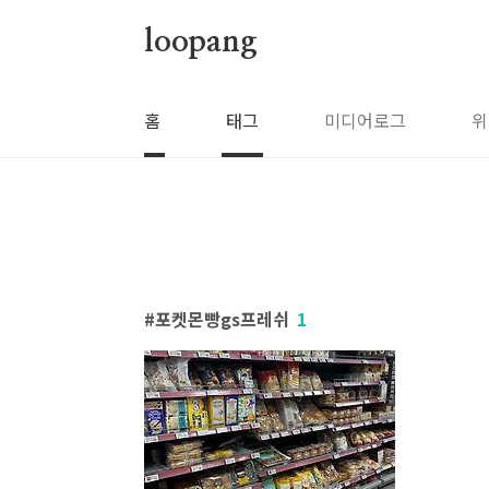
본문 바로가기
loopang
홈
태그
미디어로그
위
포켓몬빵gs프레쉬
1