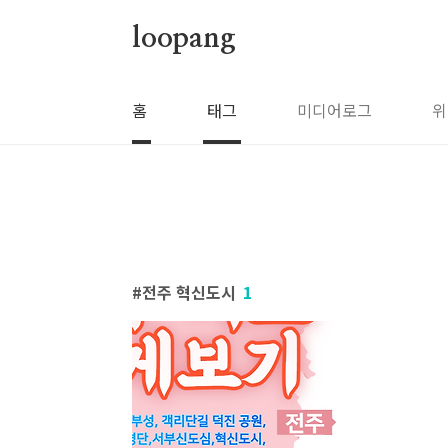
본문 바로가기
loopang
홈
태그
미디어로그
위
전주 혁신도시
1