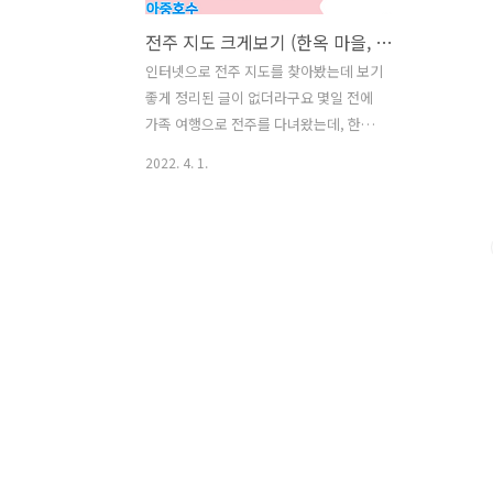
전주 지도 크게보기 (한옥 마을, 전주 부성, 객리단길 덕진 공원,전주 동물원,조경단,서부신도심,혁신도시,아중호수)
인터넷으로 전주 지도를 찾아봤는데 보기
좋게 정리된 글이 없더라구요 몇일 전에
가족 여행으로 전주를 다녀왔는데, 한옥
마을쪽에서 지도를 검색했는데 없어서 결
2022. 4. 1.
국 카카오 맵으로 이리 저리 찾으면서 돌
아다녔습니다. 그떄 든 생각이 내가 서울
올라가면 핸드폰으로 전주 지도를 볼 수
있게 올려야지 라는 생각이었습니다. 오
늘 볼 지도 목록은 아래와 같습니다 1. 한
옥마을 2. 전주 부성 3. 객리단길 4. 덕진
공원 5. 전주 동물원 6. 조경단 7. 서부신
도심 8. 혁신도시 9. 아중호수 전주에서 볼
만한 관광지가 모두 담긴 관광 지도라고
보시면 될 것 같습니다. 참고로 아래 지도
및 정보들은 전주시 문화 관광 공식 홈페
이지 정보입니다 정말 좋은 정보들이 공