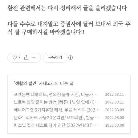
환전 관련해서는 다시 정리해서 글을 올리겠습니다
다들 수수료 내지말고 증권사에 달러 보내서 외국 주
식 잘 구매하시길 바라겠습니다!!
7
구독하기
'
생활의 발견
' 카테고리의 다른 글
포켓몬빵 대형마트, 편의점 물류 시간, 나들가게
2022.03.11
모두 둘러보기(이마트,홈플러스,롯데마트,gs25,
노트북 발열 줄이는 방법 (컴퓨터 발열 없애기)
2022.03.11
cu,gs프레쉬 등등)
(7)
애니어그램 9가지유형 해석, 무료 테스트 (2022
2022.03.09
(0)
년 정확한 해석)
문화누리카드 사용처(온라인/오프라인), 발급 방
2022.03.08
(0)
법, 잔액 조회 방법 (2022년 기준)
퍼스널 컬러 테스트 자가 진단 (2022년 MBTI 버
2022.03.08
(0)
전)
(0)