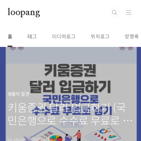
본문 바로가기
loopang
홈
태그
미디어로그
위치로그
방명록
생활의 발견
키움증권 달러 입금하기 (국
민은행으로 수수료 무료로 넣
기)
by choish
2022. 3. 10.