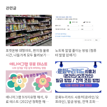
관련글
포켓몬빵 대형마트, 편의점 물류
노트북 발열 줄이는 방법 (컴퓨
시간, 나들가게 모두 둘러보기
터 발열 없애기)
(이마트,홈플러스,롯데마
트,gs25,cu,gs프레쉬 등등)
애니어그램 9가지유형 해석, 무
문화누리카드 사용처(온라인/오
료 테스트 (2022년 정확한 해
프라인), 발급 방법, 잔액 조회
석)
방법 (2022년 기준)